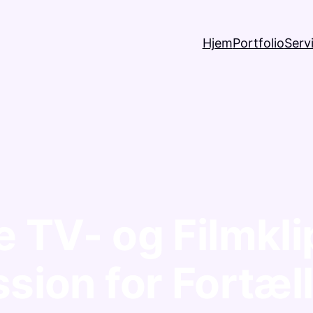
Hjem
Portfolio
Serv
e TV- og Filmkl
sion for Fortæl