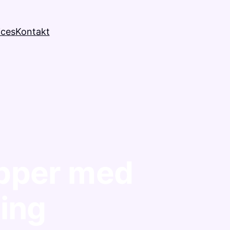
ices
Kontakt
ipper med
ling