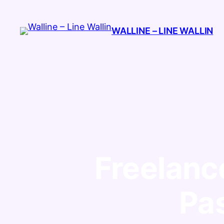
Spring
til
WALLINE – LINE WALLIN
indhold
Freelanc
Pas