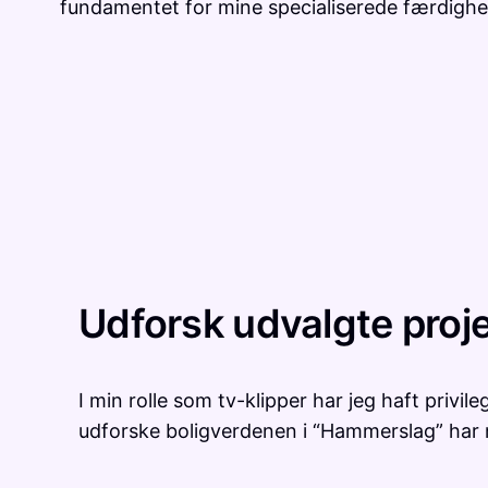
fundamentet for mine specialiserede færdighede
Udforsk udvalgte proj
I min rolle som tv-klipper har jeg haft privi
udforske boligverdenen i “Hammerslag” har m